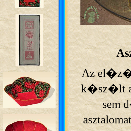
As
Az el�z� 
k�sz�lt a
sem d
asztalomat