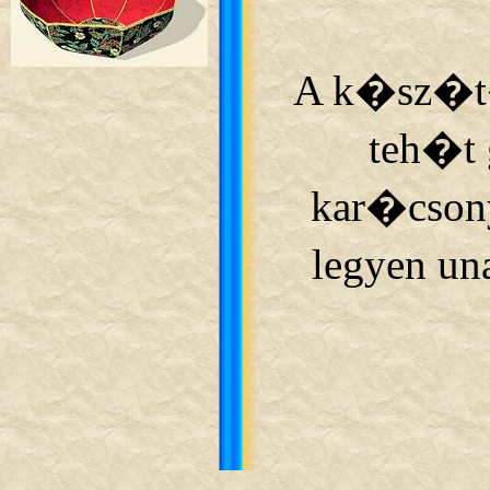
A k�sz�t�
teh�t
kar�cson
legyen un