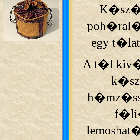
K�sz�te
poh�ral�t
egy t�lat
A t�l kiv
k�sz
h�mz�ssel
f�li
lemoshat