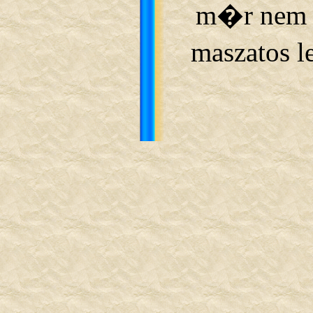
m�r nem le
maszatos l