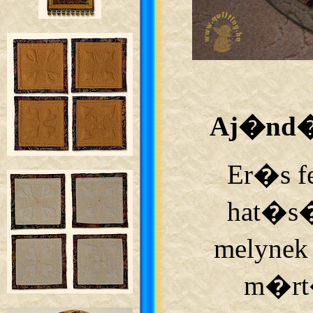
Aj�nd�
Er�s f
hat�s�
melynek
m�rt�