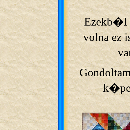
Ezekb�l 
volna ez i
va
Gondoltam
k�pe