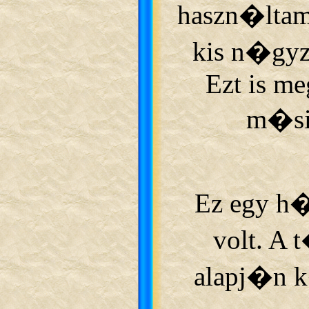
haszn�ltam 
kis n�gyz
Ezt is meg
m�si
Ez egy h�z
volt. A
alapj�n k