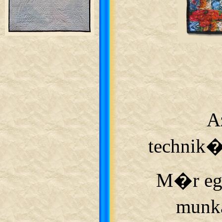
A
technik
M�r egy
munka